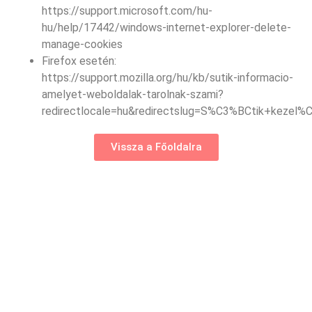
https://support.microsoft.com/hu-
hu/help/17442/windows-internet-explorer-delete-
manage-cookies
Firefox esetén:
https://support.mozilla.org/hu/kb/sutik-informacio-
amelyet-weboldalak-tarolnak-szami?
redirectlocale=hu&redirectslug=S%C3%BCtik+kezel
Vissza a Főoldalra
FRIDO MASSZÁZSOÁZIS
Impresszum