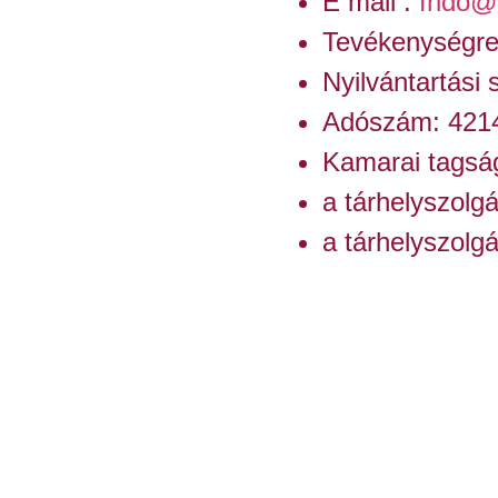
E mail :
frido@
Tevékenységre
Nyilvántartási
Adószám: 421
Kamarai tagsá
a tárhelyszolgá
a tárhelyszolg
B05001
a tárhelyszolg
Impresszu