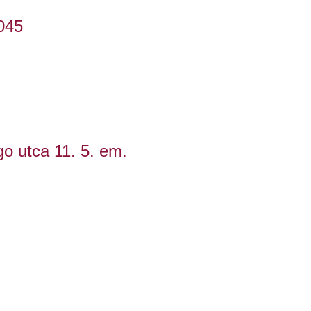
045
go utca 11. 5. em.
rackforest.hu
Főoldal